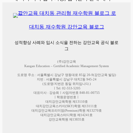
대치동 재수학원 강안교육 블로그
성적향상 사례와 입시 소식을 전하는 강안교육 공식 블로
그
(주)강안교육
Kangan Education – Certified Academic Management System
도로명 주소 : 서울특별시 강남구 영동대로 85길 20-9(강안교육 빌딩)
지번 : 서울특별시 강남구 대치2동 945-24
(도로명/지번은 동일 위치입니다.)
ㅣTel: 02-553-5205
대표이사 : 강승희ㅣ사업자번호 848-81-00755
ㅣ학원운영번호ㅣ
대치강안교육학원 제13110호
대치강안교육스카이(SKY)학원 제13111호
대치강안교육프리미엄(Premium)학원 제13270호
대치강안교육스터디학원 제14241호
강안교육학원 제13835호