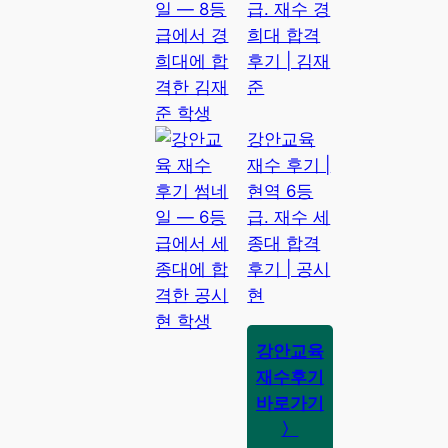
급. 재수 경
희대 합격
후기 | 김재
준
강안교육
재수 후기 |
현역 6등
급. 재수 세
종대 합격
후기 | 공시
현
강안교육
재수후기
바로가기
〉