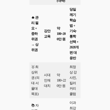
(대략)
당일
깨기
🔥 관
학습
리 필
법 +
요 +
약
강안
기숙·
중하
180~20
교육
통학
위권
0만 원
선택 +
→ 상
2028개
위권
편 대
응반
🥇 최
최정
상위
상 강
시대
약
권 (의
사진,
인재
180~22
대·서
킬러
대치
0만 원
울대
커리
목표)
큘럼
이과
📚 자
최강