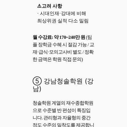
⚠️고려 사항
· 시대인재·강대에 비해
최상위권 실적 다소 밀림
월 수강료: 약 170~240만 원
(팀
플 장학금 수혜 시 절감 가능 / 교
재·급식·모의고사비 별도 / 정확
한 금액은 학원 직접 문의)
⑤ 강남청솔학원 (강
남)
청솔학원 계열의 재수종합학원
으로 수준별 반 편성이 특징입
니다. 관리형과 자율형의 중간
정도 수준의 밀착도를 제공합니