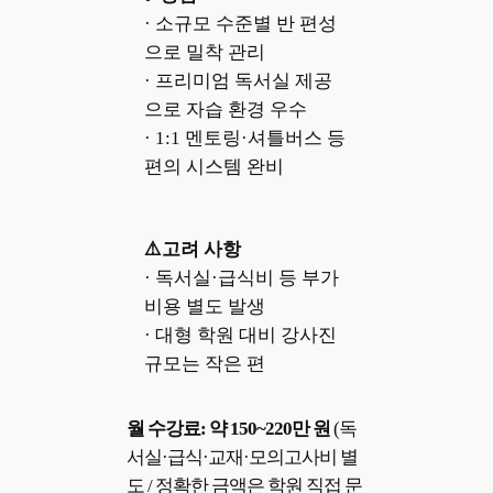
· 소규모 수준별 반 편성
으로 밀착 관리
· 프리미엄 독서실 제공
으로 자습 환경 우수
· 1:1 멘토링·셔틀버스 등
편의 시스템 완비
⚠️고려 사항
· 독서실·급식비 등 부가
비용 별도 발생
· 대형 학원 대비 강사진
규모는 작은 편
월 수강료: 약 150~220만 원
(독
서실·급식·교재·모의고사비 별
도 / 정확한 금액은 학원 직접 문