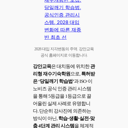
2028 대입 지각변동의 주역. 강안교육
공식 홈페이지로 이동합니다.
강안교육
은 대치동에 위치한
관
리형 재수기숙학원
으로,
특허받
은 ‘당일깨기 학습법’
과 ISO·이
노비즈 공식 인증 관리 시스템
을 통해 5등급을 1등급으로 끌
어올린 실제 사례로 유명합니
다. 단순히 강사진에 의존하는
방식이 아닌,
학습·생활·실전·맞
춤 4단계 관리 시스템
을 체계적