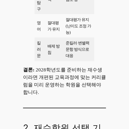
탐
구
절대평가 유지
영
절대평
(난이도 조정 가
어
가 유지
능)
킬
준킬러·변별력
배제 방
러
문항 방식으로
침
문
대응
결론:
2028학년도를 준비하는 재수생
이라면 개편된 교육과정에 맞는 커리큘
럼을 미리 운영하는 학원을 선택해야
합니다.
2. 재수학원 선택 기