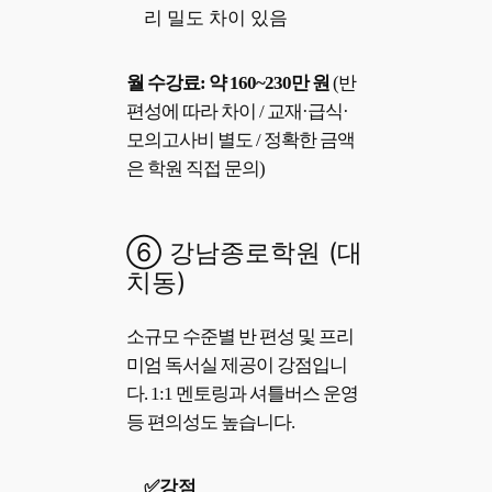
리 밀도 차이 있음
월 수강료: 약 160~230만 원
(반
편성에 따라 차이 / 교재·급식·
모의고사비 별도 / 정확한 금액
은 학원 직접 문의)
⑥ 강남종로학원 (대
치동)
소규모 수준별 반 편성 및 프리
미엄 독서실 제공이 강점입니
다. 1:1 멘토링과 셔틀버스 운영
등 편의성도 높습니다.
✅강점