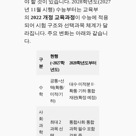
야 할 것이 있습니다. 2028학년도(2027
년 11월 시행) 수능부터는 교육부
의
2022 개정 교육과정
이 수능에 적용
되어 시험 구조와 선택과목 체계가 달
라집니다. 주요 변화는 아래와 같습니
다.
현행
구
(~2027학
2028학년도부터
분
년도)
공통+선
대수·미적분Ⅱ·
수
택(확통/
확통·기하 통합
학
미적/기
재편(확정 예정)
하)
사
회·
최대 2
통합사회·통합
과
과목 선
과학 필수 포함
학
택
검토 중