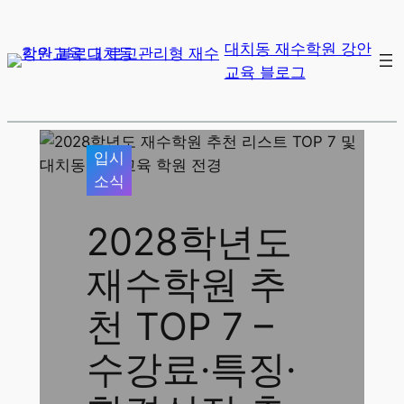
대치동 재수학원 강안
교육 블로그
입시
소식
2028학년도
재수학원 추
천 TOP 7 –
수강료·특징·