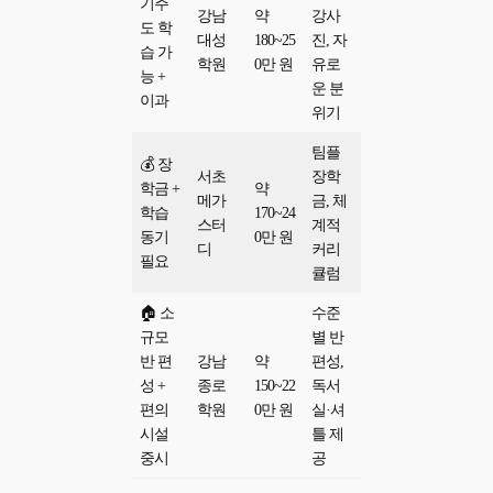
기주
강남
약
강사
도 학
대성
180~25
진, 자
습 가
학원
0만 원
유로
능 +
운 분
이과
위기
팀플
💰 장
서초
장학
학금 +
약
메가
금, 체
학습
170~24
스터
계적
동기
0만 원
디
커리
필요
큘럼
🏠 소
수준
규모
별 반
반 편
강남
약
편성,
성 +
종로
150~22
독서
편의
학원
0만 원
실·셔
시설
틀 제
중시
공