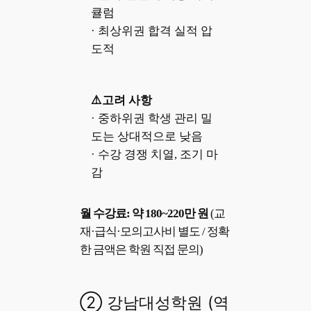
큘럼
· 최상위권 합격 실적 압
도적
⚠️고려 사항
· 중하위권 학생 관리 밀
도는 상대적으로 낮음
· 수강 경쟁 치열, 조기 마
감
월 수강료: 약 180~220만 원
(교
재·급식·모의고사비 별도 / 정확
한 금액은 학원 직접 문의)
② 강남대성학원 (역