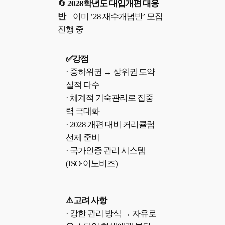
🔄
2028학년도 대입개편 대응
반
– 이미 ’28 재수개념반’ 모집
진행 중
✅강점
· 중하위권 → 상위권 도약
실적 다수
· 체계적 기숙관리로 집중
력 극대화
· 2028 개편 대비 커리큘럼
선제 준비
· 국가인증 관리 시스템
(ISO·이노비즈)
⚠️고려 사항
· 강한 관리 방식 → 자유로