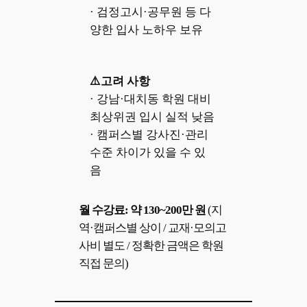
· 검정고시·공무원 등 다
양한 입사 노하우 보유
⚠️고려 사항
· 강남·대치동 학원 대비
최상위권 입시 실적 낮음
· 캠퍼스별 강사진·관리
수준 차이가 있을 수 있
음
월 수강료: 약 130~200만 원
(지
역·캠퍼스별 상이 / 교재·모의고
사비 별도 / 정확한 금액은 학원
직접 문의)