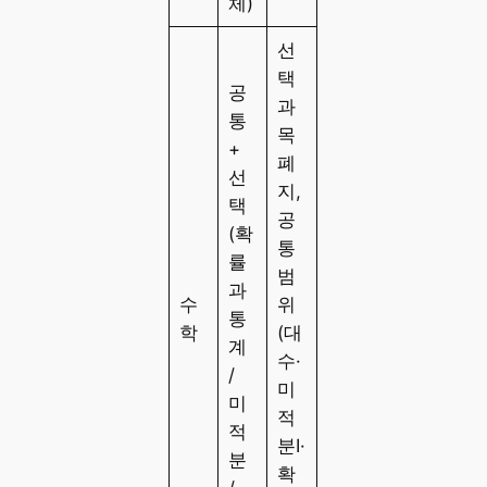
체)
선
택
공
과
통
목
+
폐
선
지,
택
공
(확
통
률
범
과
수
위
통
학
(대
계
수·
/
미
미
적
적
분Ⅰ·
분
확