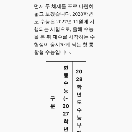
먼저 두 체제를 표로 나란히
놓고 보겠습니다. 2028학년
도 수능은 2027년 11월에 시
행되는 시험으로, 올해 수능
을 본 뒤 재수를 시작하는 수
험생이 응시하게 되는 첫 통
합형 수능입니다.
현
20
행
28
수
학
능
년
구
(~
도
분
20
수
27
능
학
부
년