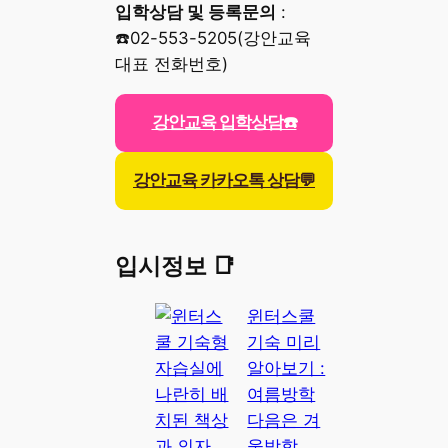
입학상담 및 등록문의
:
☎️02-553-5205(강안교육
대표 전화번호)
강안교육 입학상담☎️
강안교육 카카오톡 상담💬
입시정보 📑
윈터스쿨
기숙 미리
알아보기 :
여름방학
다음은 겨
울방학