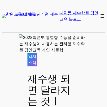
대치동 재수학원 강안
교육 블로그
입시
소식
재수생 되
면 달라지
는 것ㅣ