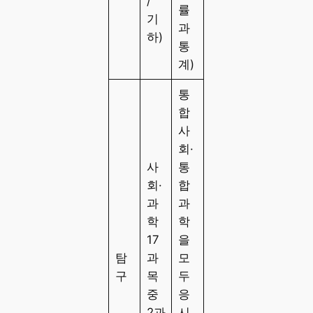
/
률
기
과
하)
통
계)
통
합
사
회·
사
통
회·
합
과
과
학
학
17
을
탐
과
모
구
목
두
중
응
2과
시