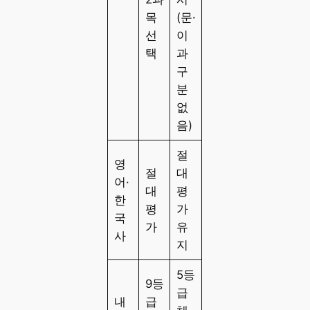
목
(문·
선
이
택
과
구
분
없
음)
절
영
절
대
어·
대
평
한
평
가
국
가
유
사
지
5등
9등
급
내
급