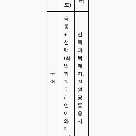
터
도)
공
통
+
선
선
택
택
과
(화
목
법
폐
국
과
지,
어
작
전
문
원
/
공
언
통
어
응
와
시
매