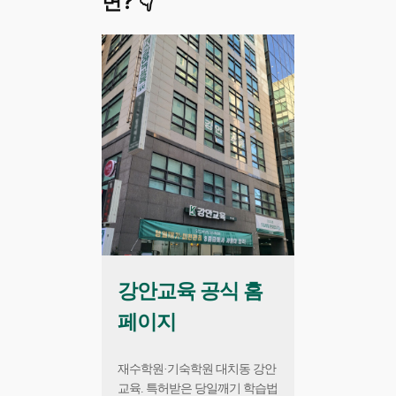
면? 👇
강안교육 공식 홈
페이지
재수학원·기숙학원 대치동 강안
교육. 특허받은 당일깨기 학습법