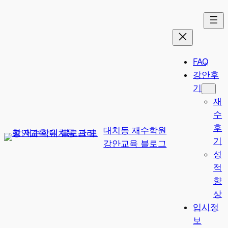
콘
텐
츠
로
FAQ
바
강안후
로
기
가
재
기
수
후
대치동 재수학원
기
강안교육 블로그
성
적
향
상
입시정
보