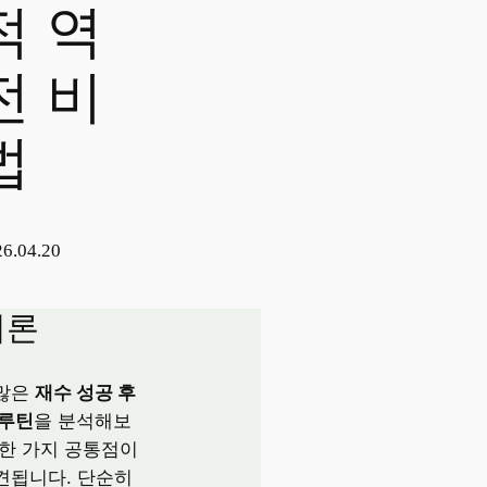
적 역
전 비
법
6.04.20
서론
많은
재수 성공 후
 루틴
을 분석해보
 한 가지 공통점이
견됩니다. 단순히