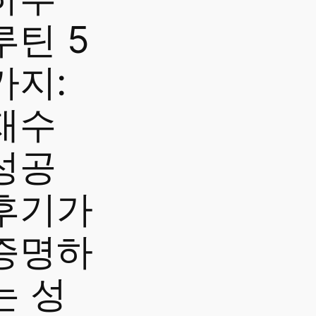
루틴 5
가지:
재수
성공
후기가
증명하
는 성