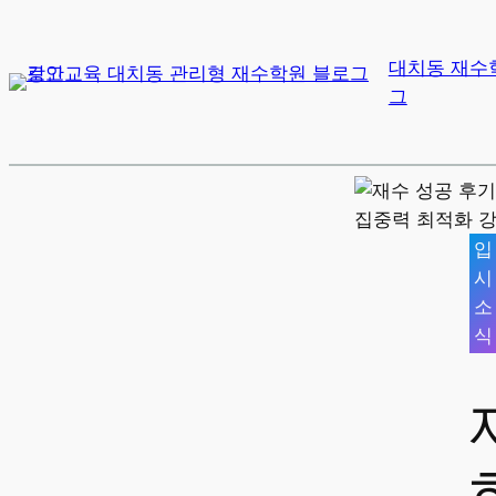
대치동 재수
그
입
시
소
식