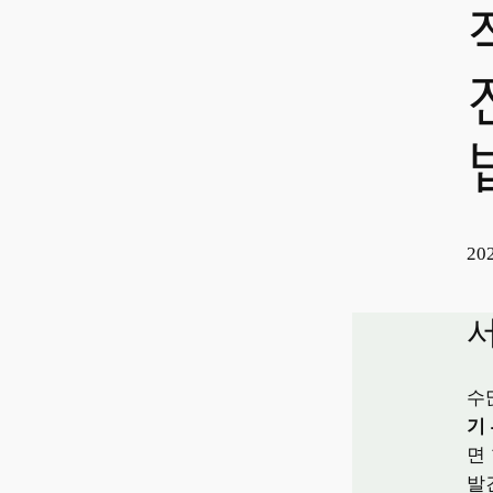
202
수
기
면
발