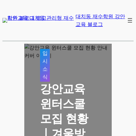
대치동 재수학원 강안
교육 블로그
입
시
소
식
강안교육
윈터스쿨
모집 현황
ㅣ겨울방