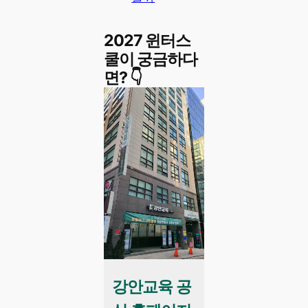
2027 윈터스
쿨이 궁금하다
면? 👇
강안교육 공