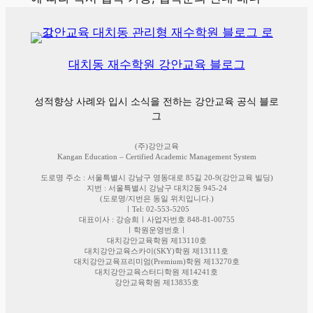
대치동 재수학원 강안교육 블로그
성적향상 사례와 입시 소식을 전하는 강안교육 공식 블로
그
(주)강안교육
Kangan Education – Certified Academic Management System
도로명 주소 : 서울특별시 강남구 영동대로 85길 20-9(강안교육 빌딩)
지번 : 서울특별시 강남구 대치2동 945-24
(도로명/지번은 동일 위치입니다.)
ㅣTel: 02-553-5205
대표이사 : 강승희ㅣ사업자번호 848-81-00755
ㅣ학원운영번호ㅣ
대치강안교육학원 제13110호
대치강안교육스카이(SKY)학원 제13111호
대치강안교육프리미엄(Premium)학원 제13270호
대치강안교육스터디학원 제14241호
강안교육학원 제13835호